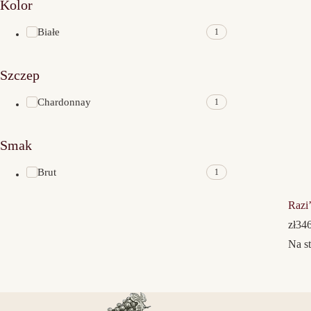
Kolor
Białe
1
Szczep
Chardonnay
1
Smak
Brut
1
Razi
zł
346
Na st