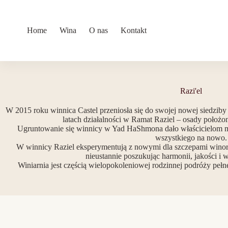
Przejdź
do
treści
Home
Wina
O nas
Kontakt
Razi'el
W 2015 roku winnica Castel przeniosła się do swojej nowej siedzi
latach działalności w Ramat Raziel – osady położo
Ugruntowanie się winnicy w Yad HaShmona dało właścicielom mo
wszystkiego na nowo.
W winnicy Raziel eksperymentują z nowymi dla szczepami winor
nieustannie poszukując harmonii, jakości i
Winiarnia jest częścią wielopokoleniowej rodzinnej podróży pełn