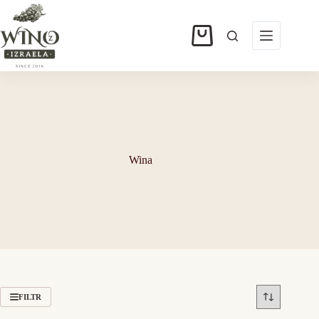
Przejdź
do
treści
Koszyk
Wina
FILTR