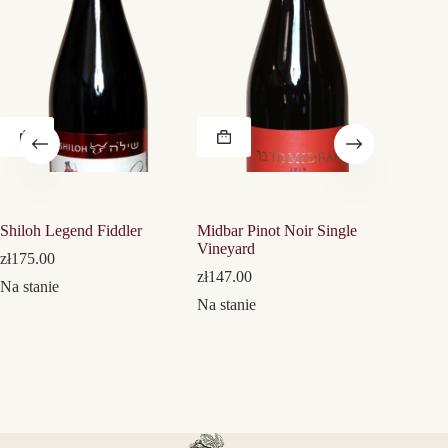
Shiloh Legend Fiddler
Midbar Pinot Noir Single
Ramat N
Vineyard
Merlot
zł
175.00
zł
147.00
zł
105.0
Na stanie
Na stanie
Na stani