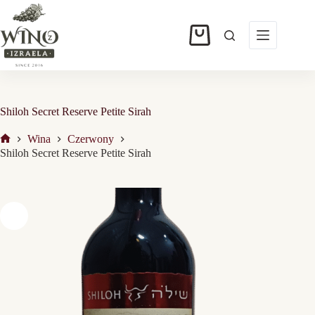
Przejdź
do
treści
Koszyk
Shiloh Secret Reserve Petite Sirah
Wina
Czerwony
Strona
Shiloh Secret Reserve Petite Sirah
główna