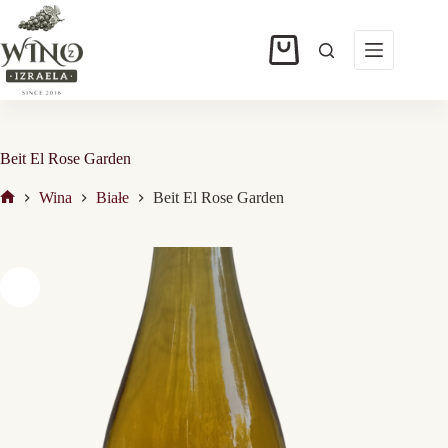
Przejdź
do
treści
Koszyk
Beit El Rose Garden
Wina
Białe
Beit El Rose Garden
Strona
główna