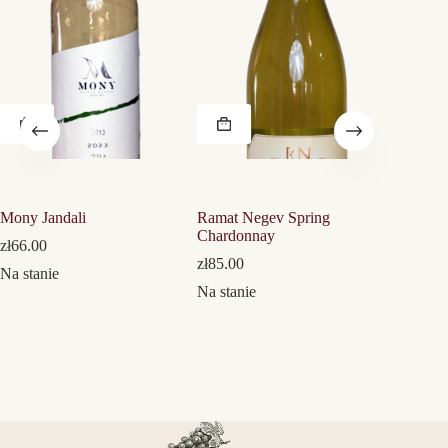
Mony Jandali
Ramat Negev Spring
Mony M 
Chardonnay
Semillo
zł
66.00
zł
85.00
zł
65.00
Na stanie
Na stanie
Na stani