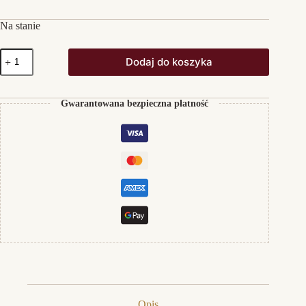
Na stanie
ilość
Dodaj do koszyka
Beit
El
Rose
Garden
Gwarantowana bezpieczna płatność
Opis