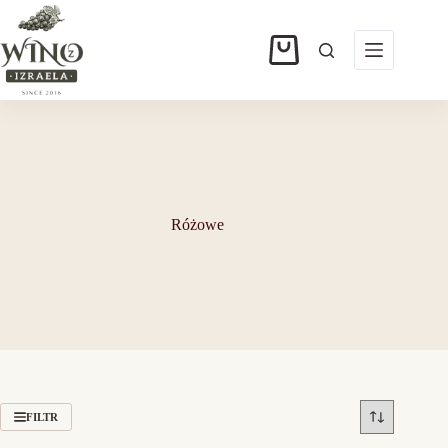
Przejdź
do
treści
Koszyk
Różowe
FILTR