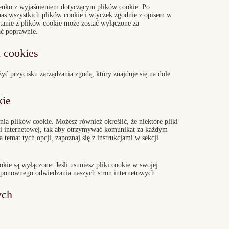
ienko z wyjaśnieniem dotyczącym plików cookie. Po
nas wszystkich plików cookie i wtyczek zgodnie z opisem w
anie z plików cookie może zostać wyłączone za
ać poprawnie.
i cookies
yć przycisku zarządzania zgodą, który znajduje się na dole
kie
ia plików cookie. Możesz również określić, że niektóre pliki
ki internetowej, tak aby otrzymywać komunikat za każdym
temat tych opcji, zapoznaj się z instrukcjami w sekcji
okie są wyłączone. Jeśli usuniesz pliki cookie w swojej
 ponownego odwiedzania naszych stron internetowych.
ych