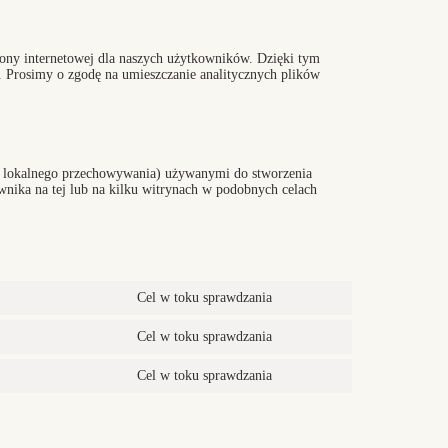
ony internetowej dla naszych użytkowników. Dzięki tym
. Prosimy o zgodę na umieszczanie analitycznych plików
mi lokalnego przechowywania) używanymi do stworzenia
wnika na tej lub na kilku witrynach w podobnych celach
Cel w toku sprawdzania
Consent
to
service
Cel w toku sprawdzania
Consent
google-
to
fonts
service
Cel w toku sprawdzania
Consent
google-
to
maps
service
różne