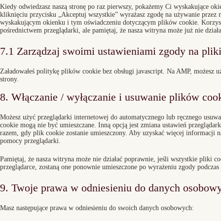
Kiedy odwiedzasz naszą stronę po raz pierwszy, pokażemy Ci wyskakujące ok
kliknięciu przycisku „Akceptuj wszystkie” wyrażasz zgodę na używanie przez 
wyskakującym okienku i tym oświadczeniu dotyczącym plików cookie. Korzyst
pośrednictwem przeglądarki, ale pamiętaj, że nasza witryna może już nie dział
7.1 Zarządzaj swoimi ustawieniami zgody na plik
Załadowałeś politykę plików cookie bez obsługi javascript. Na AMP, możesz uż
strony.
8. Włączanie / wyłączanie i usuwanie plików coo
Możesz użyć przeglądarki internetowej do automatycznego lub ręcznego usuwan
cookie mogą nie być umieszczane. Inną opcją jest zmiana ustawień przeglądar
razem, gdy plik cookie zostanie umieszczony. Aby uzyskać więcej informacji na 
pomocy przeglądarki.
Pamiętaj, że nasza witryna może nie działać poprawnie, jeśli wszystkie pliki co
przeglądarce, zostaną one ponownie umieszczone po wyrażeniu zgody podczas
9. Twoje prawa w odniesieniu do danych osobow
Masz następujące prawa w odniesieniu do swoich danych osobowych: