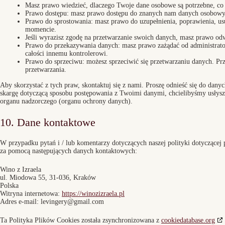
Masz prawo wiedzieć, dlaczego Twoje dane osobowe są potrzebne, co s
Prawo dostępu: masz prawo dostępu do znanych nam danych osobowy
Prawo do sprostowania: masz prawo do uzupełnienia, poprawienia, 
momencie.
Jeśli wyrazisz zgodę na przetwarzanie swoich danych, masz prawo od
Prawo do przekazywania danych: masz prawo zażądać od administrato
całości innemu kontrolerowi.
Prawo do sprzeciwu: możesz sprzeciwić się przetwarzaniu danych. Prz
przetwarzania.
Aby skorzystać z tych praw, skontaktuj się z nami. Proszę odnieść się do dany
skargę dotyczącą sposobu postępowania z Twoimi danymi, chcielibyśmy usłysz
organu nadzorczego (organu ochrony danych).
10. Dane kontaktowe
W przypadku pytań i / lub komentarzy dotyczących naszej polityki dotyczącej 
za pomocą następujących danych kontaktowych:
Wino z Izraela
ul. Miodowa 55, 31-036, Kraków
Polska
Witryna internetowa:
https://winozizraela.pl
Adres e-mail:
levingery@
gmail.com
Ta Polityka Plików Cookies została zsynchronizowana z
cookiedatabase.org