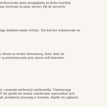
i przechowywany przez przeglądarkę na dysku twardym
tać zwrócone na nasze serwery lub do serwerów
nego działania naszej witryny. Ten kod jest wykonywany na
 obrazu na stronie internetowej, który służy do
bie są przechowywane przy użyciu web beaconów.
yny i poznanie preferencji użytkownika. Umieszczając
 W ten sposób nie musisz wielokrotnie wprowadzać tych
ad, przedmioty pozostają w koszyku, dopóki nie zapłacisz.