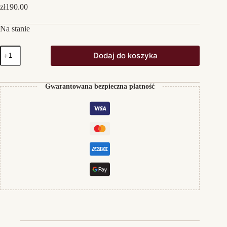
zł
190.00
Na stanie
ilość
Dodaj do koszyka
Odem
Mountain
Reserve
Gamay
Gwarantowana bezpieczna płatność
Noir