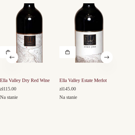
Ella Valley Dry Red Wine
Ella Valley Estate Merlot
Mony Pet
zł
115.00
zł
145.00
zł
93.00
Na stanie
Na stanie
Na stani