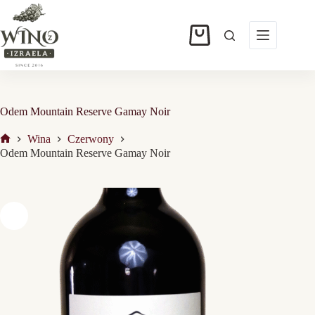
Przejdź
do
treści
Koszyk
Odem Mountain Reserve Gamay Noir
Wina
Czerwony
Strona
Odem Mountain Reserve Gamay Noir
główna